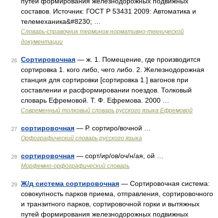
путей формирования железнодорожных подвижных
составов. Источник: ГОСТ Р 53431 2009: Автоматика и
телемеханика&#8230; …
Словарь-справочник терминов нормативно-технической
документации
Сортировочная
— ж. 1. Помещение, где производится
26
сортировка 1. кого либо, чего либо. 2. Железнодорожная
станция для сортировки [сортировка 1.] вагонов при
составлении и расформировании поездов. Толковый
словарь Ефремовой. Т. Ф. Ефремова. 2000 …
Современный толковый словарь русского языка Ефремовой
сортировочная
— Р. сортиро/вочной …
27
Орфографический словарь русского языка
сортировочная
— сорт/ир/ов/оч/н/ая, ой …
28
Морфемно-орфографический словарь
Ж/д система сортировочная
— Сортировочная система:
29
совокупность парков приема, отправления, сортировочного
и транзитного парков, сортировочной горки и вытяжных
путей формирования железнодорожных подвижных