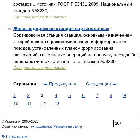
составов... Источник: ГОСТ Р 53431 2009. Национальный
стандарт&#8230; …
Официальная терминология
Железнодорожная станция сортировочная
—
30
Сортировочная станция станция, основным назначением
которой является расформирование и формирование
поездов, установленных планом формирования
назначений; выполнение операций по пропуску поездов без
переработки и с частичной переработкой;&#8230; …
Официальная терминология
Страницы
←
Предыдущая
Следующая
→
1
2
3
4
5
6
7
8
9
10
11
12
13
© Академик, 2000-2026
18+
Обратная связь:
Техподдержка
,
Реклама на сайте
👣 Путешествия